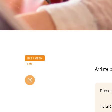
MILO LACROIX
CAPE
Artiste p
Visiter le site
Présen
Install