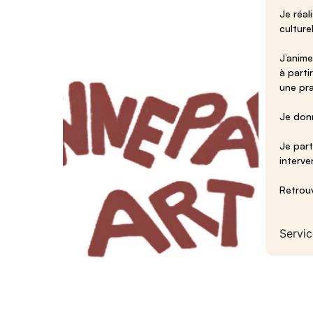
Je réal
culturel
J’anime
à parti
une pra
Je donn
Je part
interve
Retrou
Servic