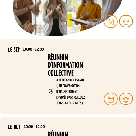
18
SEP
10:00 - 12:00
RÉUNION
D’INFORMATION
COLLECTIVE
A MONTIGNAC-LASCAUX
(UNE CONFIRMATION
D'INSCRIPTION EST
ENVOYÉE DANS QUELQUES
JOURS AVEC LES INFOS)
16
OCT
10:00 - 12:00
RÉUNION