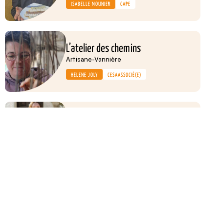
ISABELLE MOUNIER
CAPE
L’atelier des chemins
Artisane-Vannière
HÉLÈNE JOLY
CESA
ASSOCIÉ(E)
L’Orange Amère
Graphiste et web designer
PRUNE
CAPE
Jean-Marc GRIMM
Agent commercial Freelance
JEAN-MARC GRIMM
CESA
ASSOCIÉ(E)