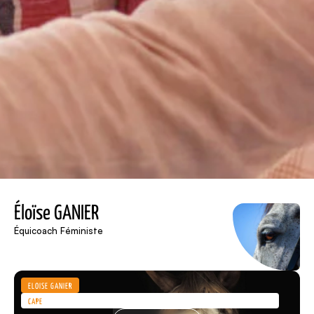
Éloïse GANIER
Équicoach Féministe
ÉLOÏSE GANIER
CAPE