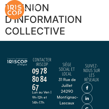
RÉUNION
D’INFORMATION
COLLECTIVE
CONTACTER
IRISCOP
SIÈGE
SUIVEZ-
09 78
SOCIAL ET
NOUS SUR
LOCAL
LES
80 84
31 Rue de
RÉSEAUX
Juillet
67
24290
Lun au Ven |
Montignac-
9h-12h et
14h-17h
Lascaux